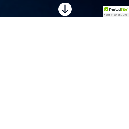

EIN
PROT
ERTS
DESS
PROTEIN
POWER